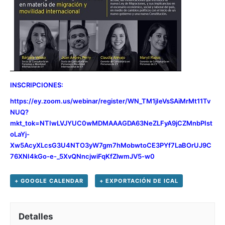
INSCRIPCIONES:
https://ey.zoom.us/webinar/register/WN_TM1jIeVsSAiMrMt11Tv
NUQ?
mkt_tok=NTIwLVJYUC0wMDMAAAGDA63NeZLFyA9jCZMnbPIst
oLaYj-
Xw5AcyXLcsG3U4NTO3yW7gm7hMobwtoCE3PYf7LaBOrUJ9C
76XNI4kGo-e-_5XvQNncjwiFqKfZlwmJV5-w0
+ GOOGLE CALENDAR
+ EXPORTACIÓN DE ICAL
Detalles