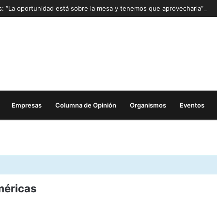
as: “La oportunidad está sobre la mesa y tenemos que aprovecharla”
Empresas
Columna de Opinión
Organismos
Eventos
méricas