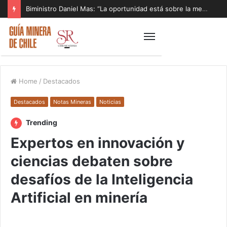
Biministro Daniel Mas: “La oportunidad está sobre la mesa y tenemos que aprovecharla”
Home
/
Destacados
Destacados
Notas Mineras
Noticias
Trending
Expertos en innovación y
ciencias debaten sobre
desafíos de la Inteligencia
Artificial en minería