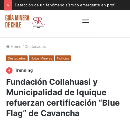
Detección de un fenómeno sísmico emergente en profundidad con riesgos diferentes a los conocidos paraliza Andes Norte
Home
/
Destacados
Destacados
Notas Mineras
Noticias
Trending
Fundación Collahuasi y
Municipalidad de Iquique
refuerzan certificación “Blue
Flag” de Cavancha