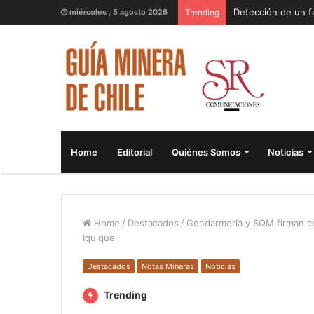
miércoles , 5 agosto 2026
Trending
Home
Editorial
Quiénes Somos
Noticias
Home
/
Destacados
/
Gendarmería y SQM firman co
Iquique
Destacados
Notas Mineras
Noticias
Trending