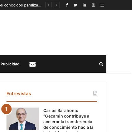
Detección de un fenómeno sísmico emergente en profundidad con riesgos diferentes a los conocidos paraliza Andes Norte
Sidebar
Buscar
Publicidad
Contacto
Entrevistas
Carlos Barahona:
“Gecamin contribuye a
acelerar la transferencia
de conocimiento hacia la