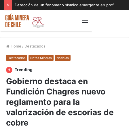
Detección de un fenómeno sísmico emergente en profundidad con riesgos diferentes a los conocidos paraliza Andes Norte
Home
/
Destacados
Destacados
Notas Mineras
Noticias
Trending
Gobierno destaca en
Fundición Chagres nuevo
reglamento para la
valorización de escorias de
cobre