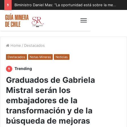
Biministro Daniel Mas: “La oportunidad está sobre la mesa y tenemos que aprovecharla”
Home
/
Destacados
Destacados
Notas Mineras
Noticias
Trending
Graduados de Gabriela
Mistral serán los
embajadores de la
transformación y de la
búsqueda de mejoras