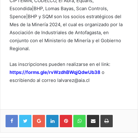
CIPTEMIN, CODELCO, El Abra, Equans,
Escondida|BHP, Lomas Bayas, Scan Controls,
Spence|BHP y SQM son los socios estratégicos del
Mes de la Minería 2024, el cual es organizado por la
Asociación de Industriales de Antofagasta, en
conjunto con el Ministerio de Minería y el Gobierno
Regional.
Las inscripciones pueden realizarse en el link:
https://forms.gle/rvWzdhBWqjQdwUb38
o
escribiendo al correo lalvarez@aia.cl
Google+
LinkedIn
Pinterest
WhatsApp
Compartir vía email
Imprimir