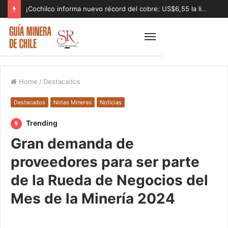
¡Cochilco informa nuevo récord del cobre: US$6,55 la libra!
Home
/
Destacados
Destacados
Notas Mineras
Noticias
Trending
Gran demanda de
proveedores para ser parte
de la Rueda de Negocios del
Mes de la Minería 2024