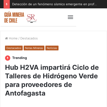
Detección de un fenómeno sísmico emergente en profundidad con riesgos diferentes a los conocidos paraliza Andes Norte
Home
/
Destacados
Destacados
Notas Mineras
Noticias
Trending
Hub H2VA impartirá Ciclo de
Talleres de Hidrógeno Verde
para proveedores de
Antofagasta