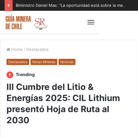
Biministro Daniel Mas: “La oportunidad está sobre la mesa y tenemos que aprovecharla”
Home
/
Destacados
Destacados
Notas Mineras
Noticias
Trending
III Cumbre del Litio &
Energías 2025: CIL Lithium
presentó Hoja de Ruta al
2030