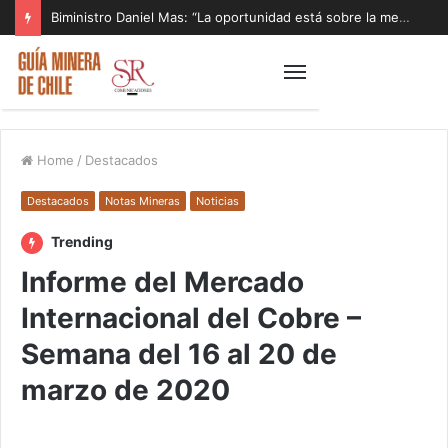
Biministro Daniel Mas: “La oportunidad está sobre la mesa y tenemos que aprovecharla”
Home
/
Destacados
Destacados
Notas Mineras
Noticias
Trending
Informe del Mercado
Internacional del Cobre –
Semana del 16 al 20 de
marzo de 2020