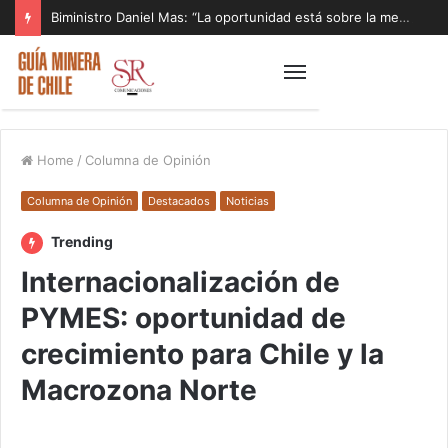
Biministro Daniel Mas: “La oportunidad está sobre la mesa y tenemos que aprovecharla”
Home
/
Columna de Opinión
Columna de Opinión
Destacados
Noticias
Trending
Internacionalización de
PYMES: oportunidad de
crecimiento para Chile y la
Macrozona Norte