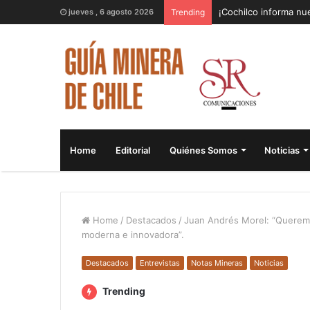
¡Cochilco informa nue
jueves , 6 agosto 2026
Trending
Home
Editorial
Quiénes Somos
Noticias
Home
/
Destacados
/
Juan Andrés Morel: “Queremo
moderna e innovadora”.
Destacados
Entrevistas
Notas Mineras
Noticias
Trending