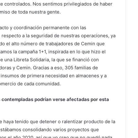
e controlados. Nos sentimos privilegiados de haber
iso de toda nuestra gente.
acto y coordinación permanente con las
respecto a la seguridad de nuestras operaciones, ya
do el alto número de trabajadores de Cemin que
tamos la campaña 1+1, inspirada en lo que hizo el
e una Libreta Solidaria, la que se financió con
oras y Cemin. Gracias a eso, 305 familias de
 insumos de primera necesidad en almacenes y a
comercio de cada comunidad.
s contempladas podrían verse afectadas por esta
 haya tenido que detener o ralentizar producto de la
9 estábamos consolidando varios proyectos que
os el año 2020, así que yo creo que no quedó nada