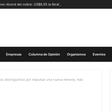
vo récord del cobre: US$6,55 la libra!
Empresas
Columna de Opinión
Organismos
Eventos
s distinguirnos por impulsar una nueva minería, más