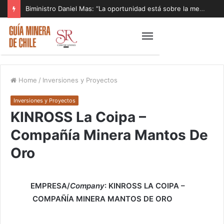
Biministro Daniel Mas: “La oportunidad está sobre la mesa y tenemos que aprovecharla”
Home
/
Inversiones y Proyectos
Inversiones y Proyectos
KINROSS La Coipa –
Compañía Minera Mantos De
Oro
EMPRESA/
Company
: KINROSS LA COIPA –
COMPAÑÍA MINERA MANTOS DE ORO