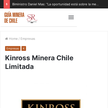
Biministro Daniel Mas: “La oportunidad está sobre la mesa y tenemos que aprovecharla”
Home
/
Empresas
Empresas
K
Kinross Minera Chile
Limitada