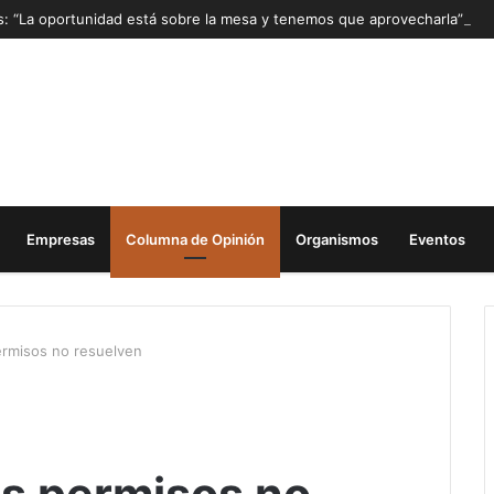
as: “La oportunidad está sobre la mesa y tenemos que aprovecharla”
Empresas
Columna de Opinión
Organismos
Eventos
ermisos no resuelven