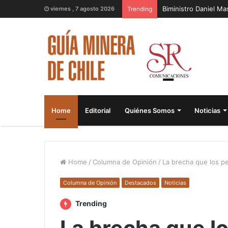
Biministro Daniel M
viernes , 7 agosto 2026
Trending
Home
Editorial
Quiénes Somos
Noticias
Home
/
Columna de Opinión
/
La brecha que los p
Columna de Opinión
Destacados
Noticias
Trending