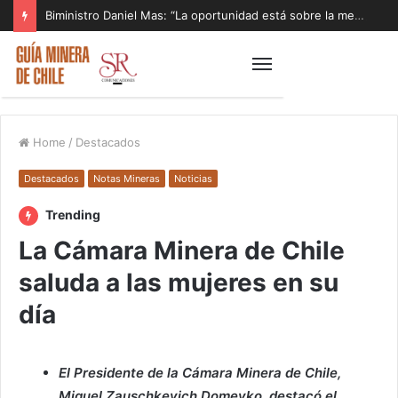
Biministro Daniel Mas: “La oportunidad está sobre la mesa y tenemos que aprovecharla”
Home
/
Destacados
Destacados
Notas Mineras
Noticias
Trending
La Cámara Minera de Chile
saluda a las mujeres en su
día
El Presidente de la Cámara Minera de Chile,
Miguel Zauschkevich Domeyko, destacó el