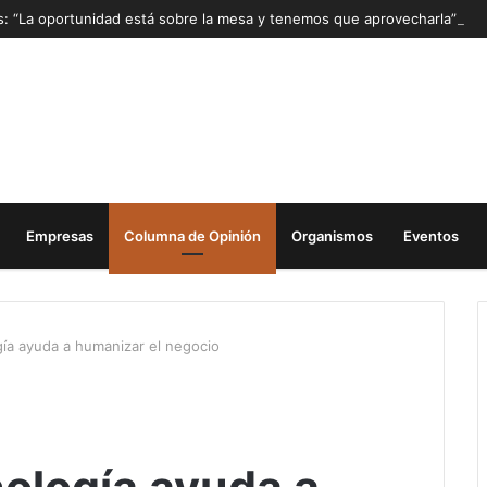
as: “La oportunidad está sobre la mesa y tenemos que aprovecharla”
Empresas
Columna de Opinión
Organismos
Eventos
gía ayuda a humanizar el negocio