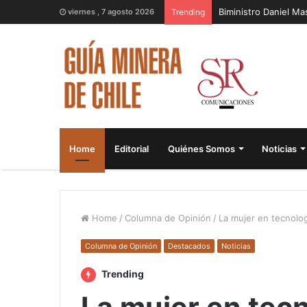
Biministro Daniel M
viernes , 7 agosto 2026
Trending
Home
Editorial
Quiénes Somos
Noticias
Home
/
Columna de Opinión
/
La mujer en tecnolo
Columna de Opinión
Destacados
Noticias
Trending