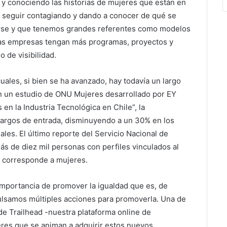
 y conociendo las historias de mujeres que están en
ra seguir contagiando y dando a conocer de qué se
marse y que tenemos grandes referentes como modelos
 las empresas tengan más programas, proyectos y
 de visibilidad.
cuales, si bien se ha avanzado, hay todavía un largo
ún un estudio de ONU Mujeres desarrollado por EY
n la Industria Tecnológica en Chile”, la
cargos de entrada, disminuyendo a un 30% en los
ales. El último reporte del Servicio Nacional de
ás de diez mil personas con perfiles vinculados al
6% corresponde a mujeres.
importancia de promover la igualdad que es, de
pulsamos múltiples acciones para promoverla. Una de
 de Trailhead -nuestra plataforma online de
eres que se animan a adquirir estos nuevos