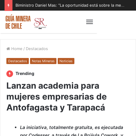
Biministro Daniel Mas: “La oportunidad está sobre la mesa y tenemos que aprovecharla”
Home
/
Destacados
Destacados
Notas Mineras
Noticias
Trending
Lanzan academia para
mujeres empresarias de
Antofagasta y Tarapacá
La iniciativa, totalmente gratuita, es ejecutada
por Codesser, a través de La Brújula Cowork, y