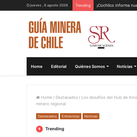
¡Cochilco informa nue
jueves , 6 agosto 2026
Trending
Home
Editorial
Quiénes Somos
Noticias
Home
/
Destacados
/
Los desafíos del Hub de Inn
minero regional
Destacados
Entrevistas
Noticias
Trending