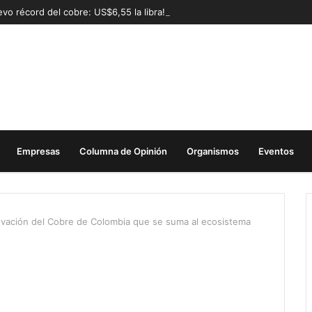
vo récord del cobre: US$6,55 la libra!
Empresas
Columna de Opinión
Organismos
Eventos
ovación del Cobre de Colombia que se suma al ecosistema