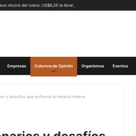
evo récord del cobre: US$6,55 la libra!
Empresas
Columna de Opinión
Organismos
Eventos
s y desafíos que enfrenta la minería chilena