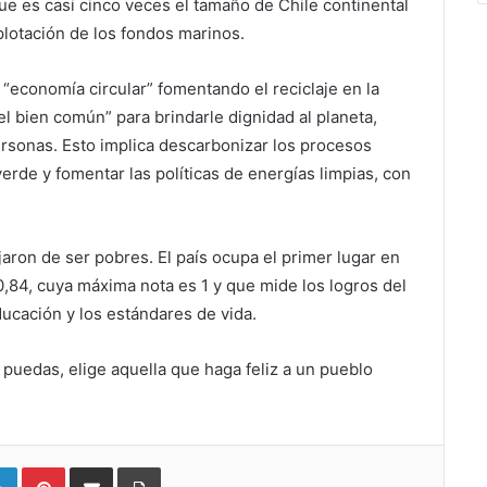
ue es casi cinco veces el tamaño de Chile continental
xplotación de los fondos marinos.
“economía circular” fomentando el reciclaje en la
el bien común” para brindarle dignidad al planeta,
ersonas. Esto implica descarbonizar los procesos
rde y fomentar las políticas de energías limpias, con
jaron de ser pobres. El país ocupa el primer lugar en
84, cuya máxima nota es 1 y que mide los logros del
ducación y los estándares de vida.
 puedas, elige aquella que haga feliz a un pueblo
LinkedIn
Pinterest
Compartir vía email
Imprimir