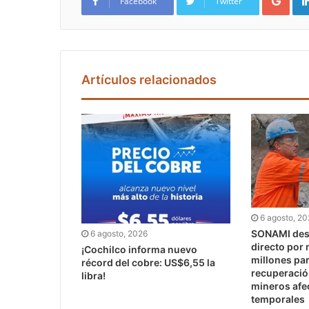
Facebook
Twitter
Artículos relacionados
6 agosto, 2
SONAMI dest
6 agosto, 2026
directo por
¡Cochilco informa nuevo
millones pa
récord del cobre: US$6,55 la
recuperaci
libra!
mineros afe
temporales