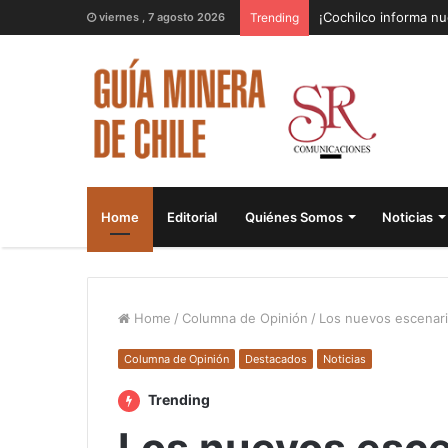
¡Cochilco informa nu
viernes , 7 agosto 2026
Trending
Home
Editorial
Quiénes Somos
Noticias
Home
/
Columna de Opinión
/
Los nuevos escenario
Columna de Opinión
Destacados
Noticias
Trending