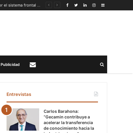
Autoridades mineras anuncian recursos extraordinarios para pequeños mineros afectados por el sistema frontal en Coquimbo y Atacama
Sidebar
Buscar
Publicidad
Contacto
Entrevistas
Carlos Barahona:
“Gecamin contribuye a
acelerar la transferencia
de conocimiento hacia la