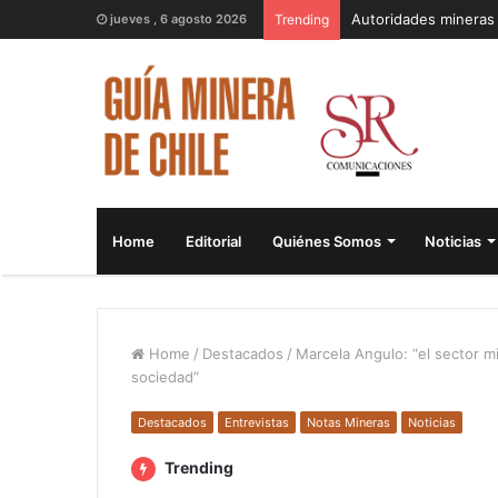
jueves , 6 agosto 2026
Trending
Home
Editorial
Quiénes Somos
Noticias
Home
/
Destacados
/
Marcela Angulo: “el sector m
sociedad”
Destacados
Entrevistas
Notas Mineras
Noticias
Trending