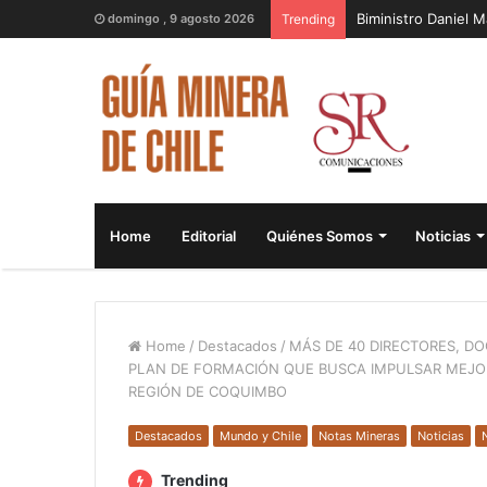
Biministro Daniel 
domingo , 9 agosto 2026
Trending
Home
Editorial
Quiénes Somos
Noticias
Home
/
Destacados
/
MÁS DE 40 DIRECTORES, DO
PLAN DE FORMACIÓN QUE BUSCA IMPULSAR MEJOR
REGIÓN DE COQUIMBO
Destacados
Mundo y Chile
Notas Mineras
Noticias
Trending