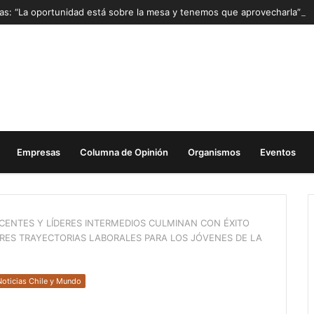
Mas: “La oportunidad está sobre la mesa y tenemos que aprovecharla”
Empresas
Columna de Opinión
Organismos
Eventos
CENTES Y LÍDERES INTERMEDIOS CULMINAN CON ÉXITO
ES TRAYECTORIAS LABORALES PARA LOS JÓVENES DE LA
Noticias Chile y Mundo