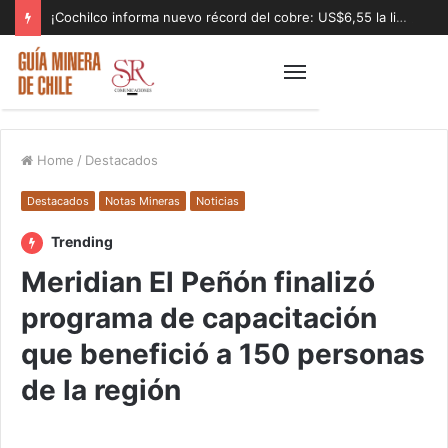
¡Cochilco informa nuevo récord del cobre: US$6,55 la libra!
Home
/
Destacados
Destacados
Notas Mineras
Noticias
Trending
Meridian El Peñón finalizó
programa de capacitación
que benefició a 150 personas
de la región