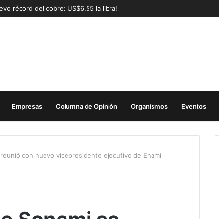
evo récord del cobre: US$6,55 la libra!
Empresas
Columna de Opinión
Organismos
Eventos
 reunió con nuevo vicepresidente ejecutivo de Enami