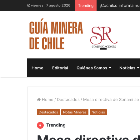
¡Cochilco informa nu
viernes , 7 agosto 2026
Trending
Home
Editorial
Quiénes Somos
Noticias
Home
/
Destacados
/
Mesa directiva de Sonami se
Destacados
Notas Mineras
Noticias
Trending