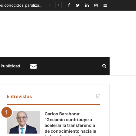
Detección de un fenómeno sísmico emergente en profundidad con riesgos diferentes a los conocidos paraliza Andes Norte
Sidebar
Buscar
Publicidad
Contacto
Entrevistas
Carlos Barahona:
“Gecamin contribuye a
acelerar la transferencia
de conocimiento hacia la