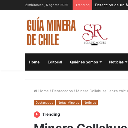
miércoles , 5 agosto 2026
Trending
Home
Editorial
Quiénes Somos
Noticias
Home
/
Destacados
/
Minera Collahuasi lanza cal
Destacados
Notas Mineras
Noticias
Trending