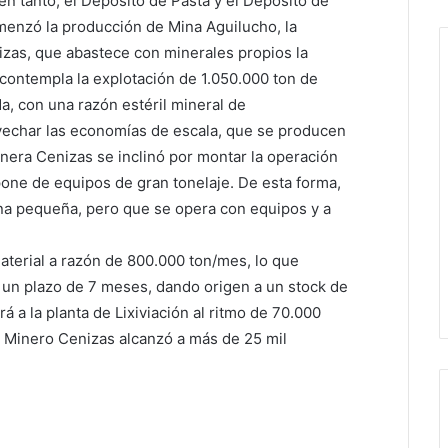
 en tanto, el Depósito de Pasta y el Depósito de
menzó la producción de Mina Aguilucho, la
izas, que abastece con minerales propios la
o contempla la explotación de 1.050.000 ton de
a, con una razón estéril mineral de
rovechar las economías de escala, que se producen
inera Cenizas se inclinó por montar la operación
pone de equipos de gran tonelaje. De esta forma,
ina pequeña, pero que se opera con equipos y a
terial a razón de 800.000 ton/mes, lo que
en un plazo de 7 meses, dando origen a un stock de
á a la planta de Lixiviación al ritmo de 70.000
o Minero Cenizas alcanzó a más de 25 mil