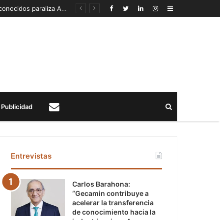
Detección de un fenómeno sísmico emergente en profundidad con riesgos diferentes a los conocidos paraliza Andes Norte
Sidebar
Buscar
Publicidad
Contacto
Entrevistas
Carlos Barahona:
“Gecamin contribuye a
acelerar la transferencia
de conocimiento hacia la