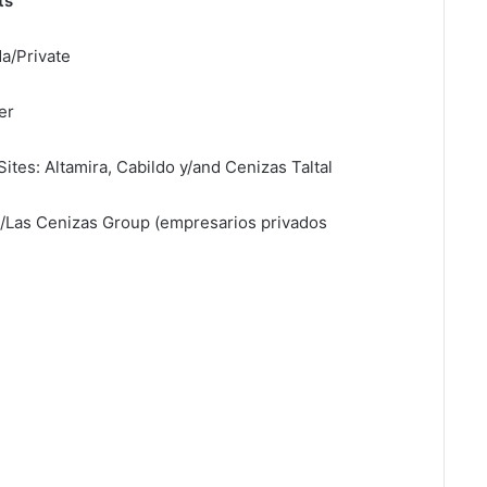
ts
a/Private
er
tes: Altamira, Cabildo y/and Cenizas Taltal
/Las Cenizas Group (empresarios privados