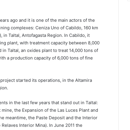
rs ago and it is one of the main actors of the
ining complexes: Ceniza Uno of Cabildo, 160 km
, in Taltal, Antofagasta Region. In Cabildo, it
sing plant, with treatment capacity between 8,000
in Taltal, an oxides plant to treat 14,000 tons of
th a production capacity of 6,000 tons of fine
 project started its operations, in the Altamira
gion.
s in the last few years that stand out in Taltal:
t mine, the Expansion of the Las Luces Plant and
the meantime, the Paste Deposit and the Interior
Relaves Interior Mina). In June 2011 the