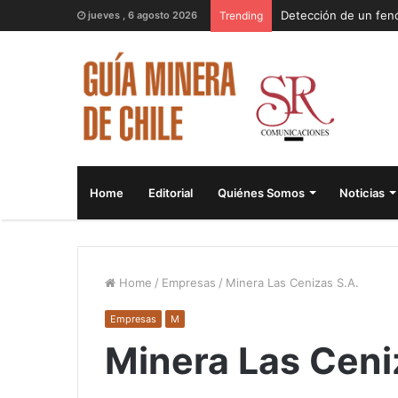
jueves , 6 agosto 2026
Trending
Home
Editorial
Quiénes Somos
Noticias
Home
/
Empresas
/
Minera Las Cenizas S.A.
Empresas
M
Minera Las Ceni