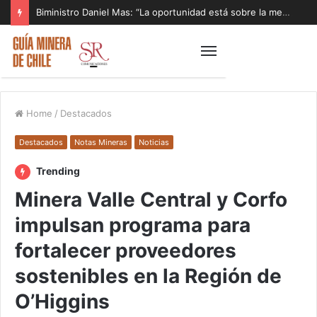
Biministro Daniel Mas: “La oportunidad está sobre la mesa y tenemos que aprovecharla”
Home
/
Destacados
Destacados
Notas Mineras
Noticias
Trending
Minera Valle Central y Corfo
impulsan programa para
fortalecer proveedores
sostenibles en la Región de
O’Higgins