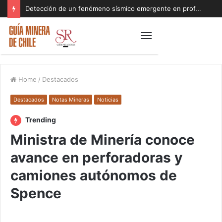
Detección de un fenómeno sísmico emergente en profundidad con riesgos diferentes a los conocidos paraliza Andes Norte
Home
/
Destacados
Destacados
Notas Mineras
Noticias
Trending
Ministra de Minería conoce
avance en perforadoras y
camiones autónomos de
Spence