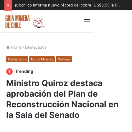
¡Cochilco informa nuevo récord del cobre: US$6,55 la libra!
Home
/
Destacados
Destacados
Notas Mineras
Noticias
Trending
Ministro Quiroz destaca
aprobación del Plan de
Reconstrucción Nacional en
la Sala del Senado