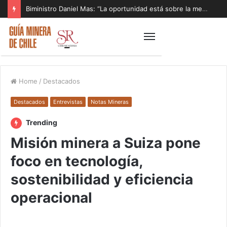
Biministro Daniel Mas: “La oportunidad está sobre la mesa y tenemos que aprovecharla”
Home
/
Destacados
Destacados
Entrevistas
Notas Mineras
Trending
Misión minera a Suiza pone
foco en tecnología,
sostenibilidad y eficiencia
operacional