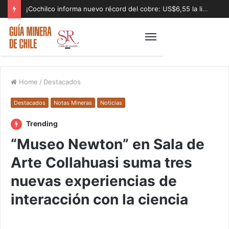
¡Cochilco informa nuevo récord del cobre: US$6,55 la libra!
Home
/
Destacados
Destacados
Notas Mineras
Noticias
Trending
“Museo Newton” en Sala de
Arte Collahuasi suma tres
nuevas experiencias de
interacción con la ciencia