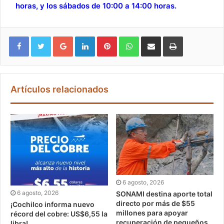
horas, y los sábados de 10:00 a 14:00 horas.
Google+
LinkedIn
Pinterest
WhatsApp
Compartir vía email
Imprimir
Artículos relacionados
6 agosto, 2026
6 agosto, 2026
SONAMI destina aporte total
directo por más de $55
¡Cochilco informa nuevo
millones para apoyar
récord del cobre: US$6,55 la
recuperación de pequeños
libra!