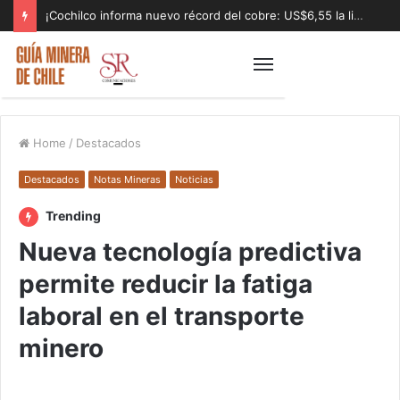
¡Cochilco informa nuevo récord del cobre: US$6,55 la libra!
Home
/
Destacados
Destacados
Notas Mineras
Noticias
Trending
Nueva tecnología predictiva
permite reducir la fatiga
laboral en el transporte
minero