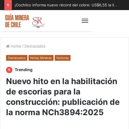
¡Cochilco informa nuevo récord del cobre: US$6,55 la libra!
Home
/
Destacados
Destacados
Notas Mineras
Noticias
Trending
Nuevo hito en la habilitación
de escorias para la
construcción: publicación de
la norma NCh3894:2025