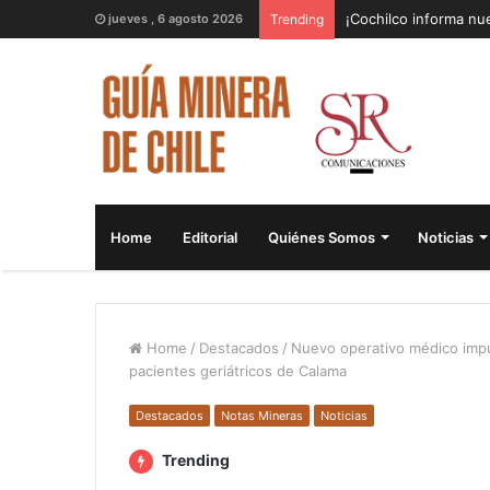
¡Cochilco informa nue
jueves , 6 agosto 2026
Trending
Home
Editorial
Quiénes Somos
Noticias
Home
/
Destacados
/
Nuevo operativo médico imp
pacientes geriátricos de Calama
Destacados
Notas Mineras
Noticias
Trending