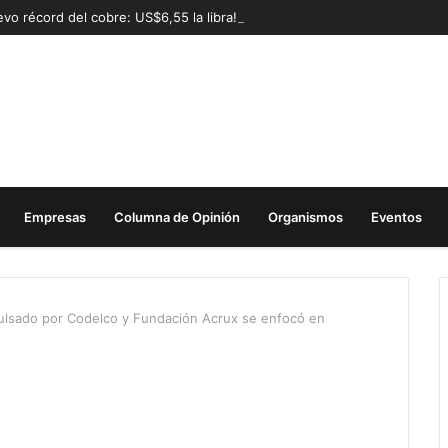
vo récord del cobre: US$6,55 la libra!
Empresas
Columna de Opinión
Organismos
Eventos
ulsado por Codelco y Fundación Acrux se enfocó en