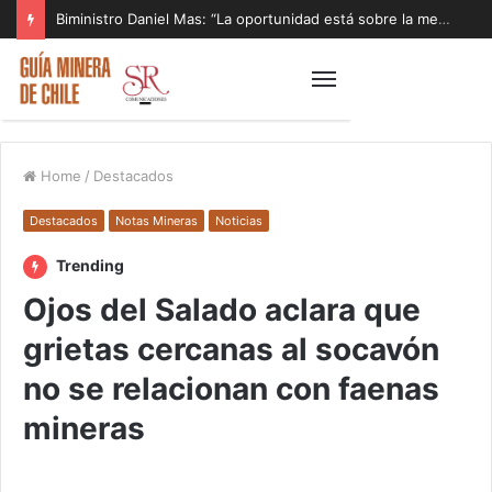
Biministro Daniel Mas: “La oportunidad está sobre la mesa y tenemos que aprovecharla”
Home
/
Destacados
Destacados
Notas Mineras
Noticias
Trending
Ojos del Salado aclara que
grietas cercanas al socavón
no se relacionan con faenas
mineras