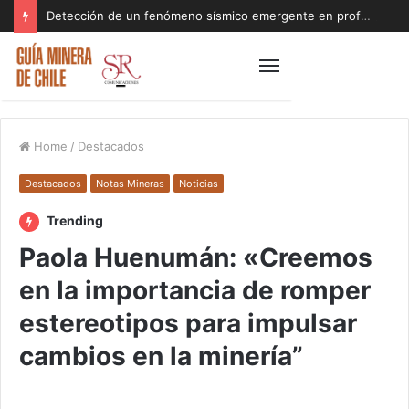
Detección de un fenómeno sísmico emergente en profundidad con riesgos diferentes a los conocidos paraliza Andes Norte
Home
/
Destacados
Destacados
Notas Mineras
Noticias
Trending
Paola Huenumán: «Creemos
en la importancia de romper
estereotipos para impulsar
cambios en la minería”