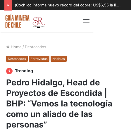
¡Cochilco informa nuevo récord del cobre: US$6,55 la libra!
Home
/
Destacados
Destacados
Entrevistas
Noticias
Trending
Pedro Hidalgo, Head de
Proyectos de Escondida |
BHP: “Vemos la tecnología
como un aliado de las
personas”