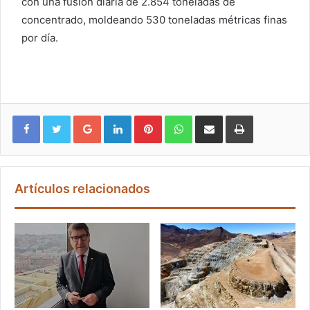
con una fusión diaria de 2.854 toneladas de
concentrado, moldeando 530 toneladas métricas finas
por día.
Google+
LinkedIn
Pinterest
WhatsApp
Compartir vía email
Imprimir
Artículos relacionados