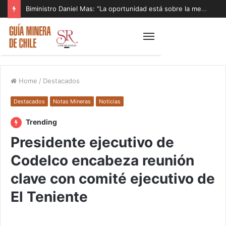
Biministro Daniel Mas: “La oportunidad está sobre la mesa y tenemos que aprovecharla”
Home
/
Destacados
Destacados
Notas Mineras
Noticias
Trending
Presidente ejecutivo de
Codelco encabeza reunión
clave con comité ejecutivo de
El Teniente