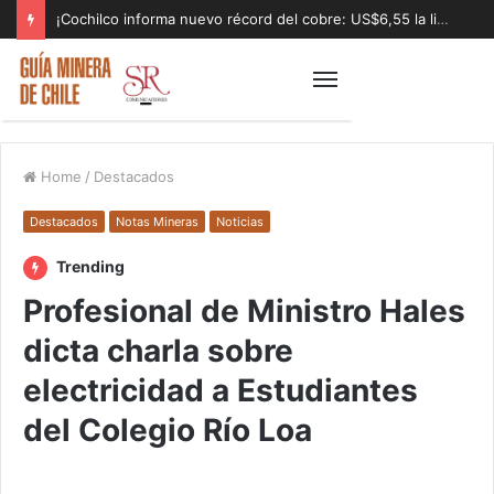
¡Cochilco informa nuevo récord del cobre: US$6,55 la libra!
Home
/
Destacados
Destacados
Notas Mineras
Noticias
Trending
Profesional de Ministro Hales
dicta charla sobre
electricidad a Estudiantes
del Colegio Río Loa