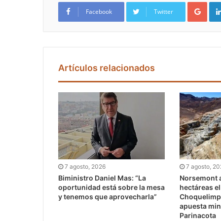
Google+
Facebook
Twitter
Artículos relacionados
7 agosto, 2026
7 agosto, 2
Biministro Daniel Mas: “La
Norsemont a
oportunidad está sobre la mesa
hectáreas e
y tenemos que aprovecharla”
Choquelimpi
apuesta min
Parinacota