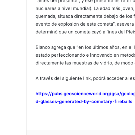
“antes del presente”, y ese presente es refer
nucleares a nivel mundial). La edad más joven
quemada, situada directamente debajo de los f
evento de explosión de este cometa”, asever
determinó que un cometa cayó a fines del Plei
Blanco agrega que “en los últimos años, en el
estado perfeccionando e innovando en metodo
directamente las muestras de vidrio, de modo
A través del siguiente link, podrá acceder al es
https://pubs.geoscienceworld.org/gsa/geolo
d-glasses-generated-by-cometary-fireballs