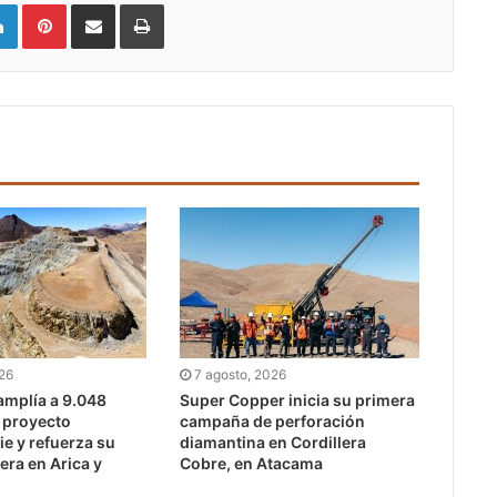
LinkedIn
Pinterest
Compartir vía email
Imprimir
026
7 agosto, 2026
mplía a 9.048
Super Copper inicia su primera
l proyecto
campaña de perforación
e y refuerza su
diamantina en Cordillera
era en Arica y
Cobre, en Atacama