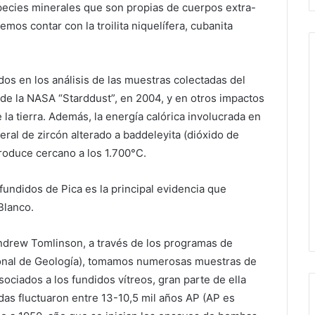
species minerales que son propias de cuerpos extra-
mos contar con la troilita niquelífera, cubanita
os en los análisis de las muestras colectadas del
l de la NASA “Starddust”, en 2004, y en otros impactos
 la tierra. Además, la energía calórica involucrada en
ral de zircón alterado a baddeleyita (dióxido de
roduce cercano a los 1.700°C.
fundidos de Pica es la principal evidencia que
Blanco.
ndrew Tomlinson, a través de los programas de
ional de Geología), tomamos numerosas muestras de
ociados a los fundidos vítreos, gran parte de ella
as fluctuaron entre 13-10,5 mil años AP (AP es