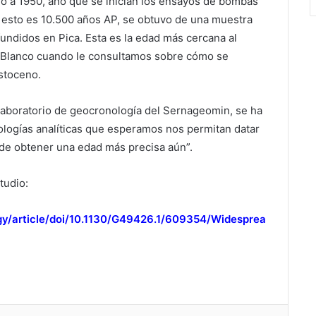
ido a 1950, año que se inician los ensayos de bombas
, esto es 10.500 años AP, se obtuvo de una muestra
undidos en Pica. Esta es la edad más cercana al
a Blanco cuando le consultamos sobre cómo se
stoceno.
 laboratorio de geocronología del Sernageomin, se ha
logías analíticas que esperamos nos permitan datar
 de obtener una edad más precisa aún”.
tudio:
gy/article/doi/10.1130/G49426.1/609354/Widesprea