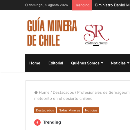
Biministro Daniel 
domingo , 9 agosto 2026
Trending
Home
Editorial
Quiénes Somos
Noticias
Home
/
Destacados
/
Profesionales de Sernageomin
meteorito en el desierto chileno
Destacados
Notas Mineras
Noticias
Trending