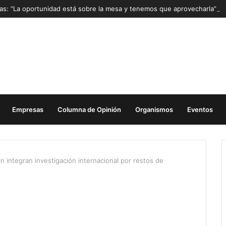
Mas: “La oportunidad está sobre la mesa y tenemos que aprovecharla”
Empresas
Columna de Opinión
Organismos
Eventos
 integran investigación internacional por restos de