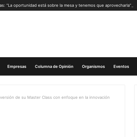
Mas: “La oportunidad está sobre la mesa y tenemos que aprovecharla”
Empresas
Columna de Opinión
Organismos
Eventos
va versión de su Master Class con enfoque en la innovación