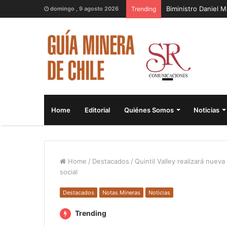
Biministro Daniel 
domingo , 9 agosto 2026
Trending
Home
Editorial
Quiénes Somos
Noticias
Home
/
Destacados
/
Quintil Valley realizará nue
social
Destacados
Notas Mineras
Noticias
Trending