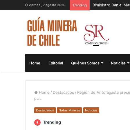
Biministro Daniel M
viernes , 7 agosto 2026
Trending
Home
Editorial
Quiénes Somos
Noticias
Home
/
Destacados
/
Región de Antofagasta prese
país
Destacados
Notas Mineras
Noticias
Trending