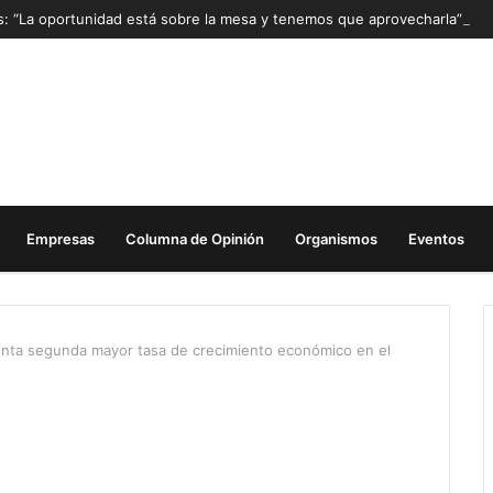
as: “La oportunidad está sobre la mesa y tenemos que aprovecharla”
Empresas
Columna de Opinión
Organismos
Eventos
nta segunda mayor tasa de crecimiento económico en el