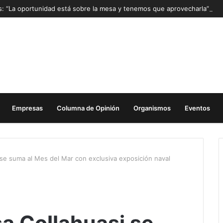
as: “La oportunidad está sobre la mesa y tenemos que aprovecharla”
Empresas
Columna de Opinión
Organismos
Eventos
 se suma al Mes del Mar con exclusiva exposición naval