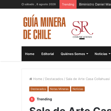
Biministro Daniel M
sábado , 8 agosto 2026
Trending
Home
Editorial
Quiénes Somos
Noticias
Home
/
Destacados
/
Sala de Arte Casa Collahuasi
Destacados
Notas Mineras
Noticias
Trending