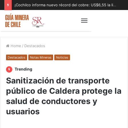
¡Cochilco informa nuevo récord del cobre: US$6,55 la libra!
Home
/
Destacados
Destacados
Notas Mineras
Noticias
Trending
Sanitización de transporte
público de Caldera protege la
salud de conductores y
usuarios