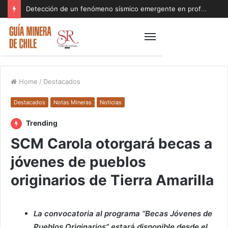
Detección de un fenómeno sísmico emergente en profundidad con riesgos diferentes a los conocidos paraliza Andes Norte
Home
/
Destacados
Destacados
Notas Mineras
Noticias
Trending
SCM Carola otorgará becas a
jóvenes de pueblos
originarios de Tierra Amarilla
La convocatoria al programa “Becas Jóvenes de
Pueblos Originarios” estará disponible desde el