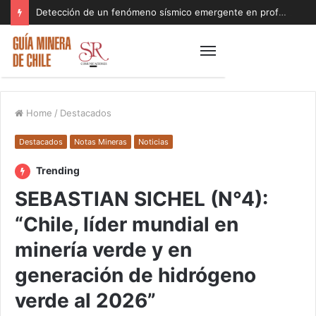
Detección de un fenómeno sísmico emergente en profundidad con riesgos diferentes a los conocidos paraliza Andes Norte
Home
/
Destacados
Destacados
Notas Mineras
Noticias
Trending
SEBASTIAN SICHEL (N°4):
“Chile, líder mundial en
minería verde y en
generación de hidrógeno
verde al 2026”