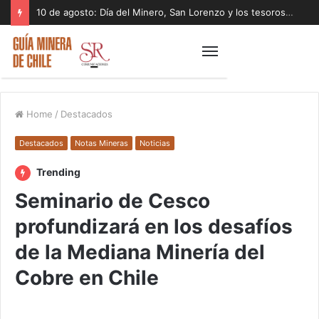
10 de agosto: Día del Minero, San Lorenzo y los tesoros que laten bajo la tierra
Home
/
Destacados
Destacados
Notas Mineras
Noticias
Trending
Seminario de Cesco
profundizará en los desafíos
de la Mediana Minería del
Cobre en Chile