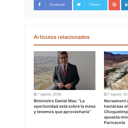
Facebook
Twitter
Artículos relacionados
7 agosto, 2026
7 agosto, 2
Biministro Daniel Mas: “La
Norsemont a
oportunidad está sobre la mesa
hectáreas e
y tenemos que aprovecharla”
Choquelimpi
apuesta min
Parinacota