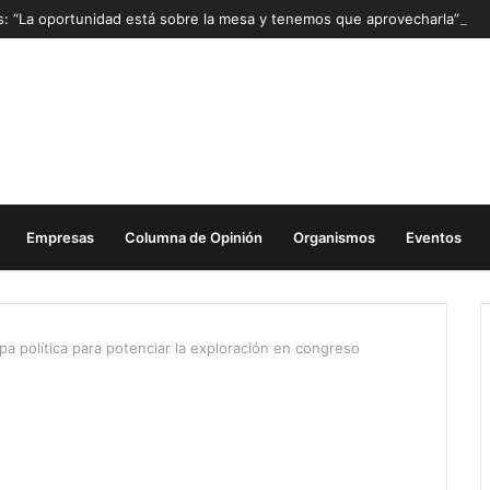
as: “La oportunidad está sobre la mesa y tenemos que aprovecharla”
Empresas
Columna de Opinión
Organismos
Eventos
pa política para potenciar la exploración en congreso