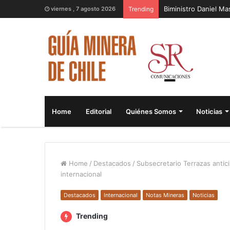
Biministro Daniel M
viernes , 7 agosto 2026
Trending
Home
Editorial
Quiénes Somos
Noticias
Home
/
Destacados
/
Subsecretario Terrazas antici
internacional
Destacados
Internacional
Notas Mineras
Noticias
Trending