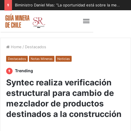
Biministro Daniel Mas: “La oportunidad está sobre la mesa y tenemos que aprovecharla”
Home
/
Destacados
Destacados
Notas Mineras
Noticias
Trending
Syntec realiza verificación
estructural para cambio de
mezclador de productos
destinados a la construcción